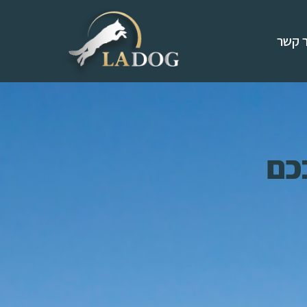
ר קשר
כם