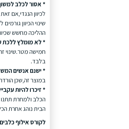
* אסור לכלב למשוך
לכיוון הנגדי,אם זאת
שינוי הכיוון גורמים 
ההליכה מחשש שכיוון 
* לא מומלץ ללכת ע
חמישה מטר.שינוי זה
בלבד.
* ישנם אנשים המשת
במוצר זה,שכן הורדה
* זיכרו להיות עקביי
הכלב ולמחרת תתנו ל
הבית נוהג אחרת הכ
לקורס אילוף כלבים בחברת LADOG,ניתן לפנות 052-3609028 למ