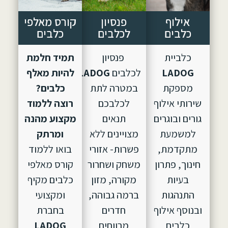
אילוף
פנסיון
קורס מאלפי
כלבים
לכלבים
כלבים
כלביית
פנסיון
תמיד חלמת
LADOG
לכלבים
LADOG,
הוקם
להיות מאלף
מספקת
במטרה לתת
כלבים?
שירותי אילוף
לכלבכם
רוצה ללמוד
גורים ובוגרים
תנאים
מקצוע מהנה
למשמעת
מצויינים ללא
ומרתק
מתקדמת,
פשרות- אזורי
בואו ללמוד
חינוך, פתרון
משחק ושחרור
קורס מאלפי
בעיות
מקורה, מזון
כלבים מקיף
התנהגות
ברמה גבוהה,
ומקצועי
ובנוסף אילוף
חדרים
בחברת
כלבים
מרווחים
LADOG