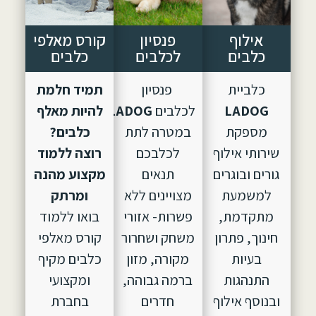
אילוף
פנסיון
קורס מאלפי
כלבים
לכלבים
כלבים
כלביית
פנסיון
תמיד חלמת
LADOG
לכלבים
LADOG,
הוקם
להיות מאלף
מספקת
במטרה לתת
כלבים?
שירותי אילוף
לכלבכם
רוצה ללמוד
גורים ובוגרים
תנאים
מקצוע מהנה
למשמעת
מצויינים ללא
ומרתק
מתקדמת,
פשרות- אזורי
בואו ללמוד
חינוך, פתרון
משחק ושחרור
קורס מאלפי
בעיות
מקורה, מזון
כלבים מקיף
התנהגות
ברמה גבוהה,
ומקצועי
ובנוסף אילוף
חדרים
בחברת