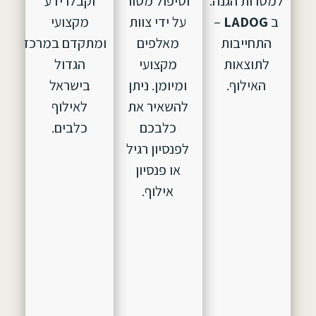
למטרות הגנה.
וטיפול מסור
וקבלו ידע
ב
LADOG
–
על ידי צוות
מקצועי
התחייבות
מאלפים
ומתקדם במרכז
לתוצאות
מקצועי
הגדול
האילוף.
ומיומן. ניתן
בישראל
להשאיר את
לאילוף
כלבכם
כלבים.
לפנסיון רגיל
או פנסיון
אילוף.