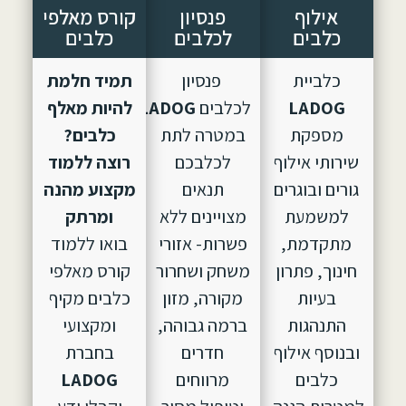
אילוף
פנסיון
קורס מאלפי
כלבים
לכלבים
כלבים
כלביית
פנסיון
תמיד חלמת
LADOG
לכלבים
LADOG,
הוקם
להיות מאלף
מספקת
במטרה לתת
כלבים?
שירותי אילוף
לכלבכם
רוצה ללמוד
גורים ובוגרים
תנאים
מקצוע מהנה
למשמעת
מצויינים ללא
ומרתק
מתקדמת,
פשרות- אזורי
בואו ללמוד
חינוך, פתרון
משחק ושחרור
קורס מאלפי
בעיות
מקורה, מזון
כלבים מקיף
התנהגות
ברמה גבוהה,
ומקצועי
ובנוסף אילוף
חדרים
בחברת
כלבים
מרווחים
LADOG