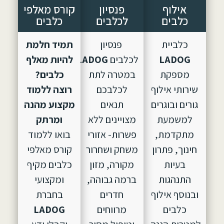
אילוף
פנסיון
קורס מאלפי
כלבים
לכלבים
כלבים
כלביית
פנסיון
תמיד חלמת
LADOG
לכלבים
LADOG,
הוקם
להיות מאלף
מספקת
במטרה לתת
כלבים?
שירותי אילוף
לכלבכם
רוצה ללמוד
גורים ובוגרים
תנאים
מקצוע מהנה
למשמעת
מצויינים ללא
ומרתק
מתקדמת,
פשרות- אזורי
בואו ללמוד
חינוך, פתרון
משחק ושחרור
קורס מאלפי
בעיות
מקורה, מזון
כלבים מקיף
התנהגות
ברמה גבוהה,
ומקצועי
ובנוסף אילוף
חדרים
בחברת
כלבים
מרווחים
LADOG