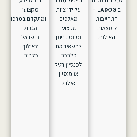
למטרות הגנה.
וטיפול מסור
וקבלו ידע
ב
LADOG
–
על ידי צוות
מקצועי
התחייבות
מאלפים
ומתקדם במרכז
לתוצאות
מקצועי
הגדול
האילוף.
ומיומן. ניתן
בישראל
להשאיר את
לאילוף
כלבכם
כלבים.
לפנסיון רגיל
או פנסיון
אילוף.