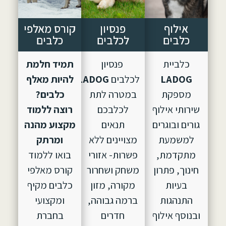
אילוף
פנסיון
קורס מאלפי
כלבים
לכלבים
כלבים
כלביית
פנסיון
תמיד חלמת
LADOG
לכלבים
LADOG,
הוקם
להיות מאלף
מספקת
במטרה לתת
כלבים?
שירותי אילוף
לכלבכם
רוצה ללמוד
גורים ובוגרים
תנאים
מקצוע מהנה
למשמעת
מצויינים ללא
ומרתק
מתקדמת,
פשרות- אזורי
בואו ללמוד
חינוך, פתרון
משחק ושחרור
קורס מאלפי
בעיות
מקורה, מזון
כלבים מקיף
התנהגות
ברמה גבוהה,
ומקצועי
ובנוסף אילוף
חדרים
בחברת