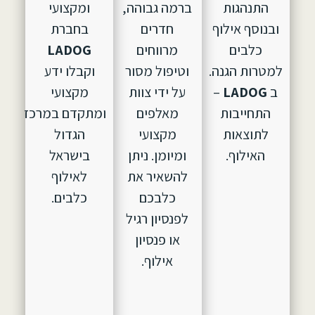
התנהגות
ברמה גבוהה,
ומקצועי
ובנוסף אילוף
חדרים
בחברת
כלבים
מרווחים
LADOG
למטרות הגנה.
וטיפול מסור
וקבלו ידע
ב
LADOG
–
על ידי צוות
מקצועי
התחייבות
מאלפים
ומתקדם במרכז
לתוצאות
מקצועי
הגדול
האילוף.
ומיומן. ניתן
בישראל
להשאיר את
לאילוף
כלבכם
כלבים.
לפנסיון רגיל
או פנסיון
אילוף.