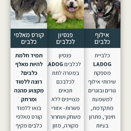
אילוף
פנסיון
קורס מאלפי
כלבים
לכלבים
כלבים
כלביית
פנסיון
תמיד חלמת
LADOG
לכלבים
LADOG,
הוקם
להיות מאלף
מספקת
במטרה לתת
כלבים?
שירותי אילוף
לכלבכם
רוצה ללמוד
גורים ובוגרים
תנאים
מקצוע מהנה
למשמעת
מצויינים ללא
ומרתק
מתקדמת,
פשרות- אזורי
בואו ללמוד
חינוך, פתרון
משחק ושחרור
קורס מאלפי
בעיות
מקורה, מזון
כלבים מקיף