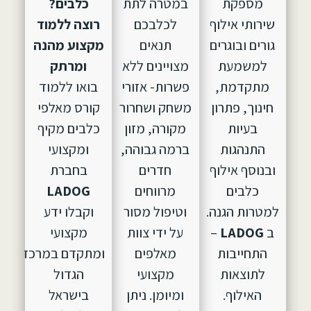
מספקת
במטרה לתת
כלבים?
שירותי אילוף
לכלבכם
רוצה ללמוד
גורים ובוגרים
תנאים
מקצוע מהנה
למשמעת
מצויינים ללא
ומרתק
מתקדמת,
פשרות- אזורי
בואו ללמוד
חינוך, פתרון
משחק ושחרור
קורס מאלפי
בעיות
מקורה, מזון
כלבים מקיף
התנהגות
ברמה גבוהה,
ומקצועי
ובנוסף אילוף
חדרים
בחברת
כלבים
מרווחים
LADOG
למטרות הגנה.
וטיפול מסור
וקבלו ידע
ב
LADOG
–
על ידי צוות
מקצועי
התחייבות
מאלפים
ומתקדם במרכז
לתוצאות
מקצועי
הגדול
האילוף.
ומיומן. ניתן
בישראל