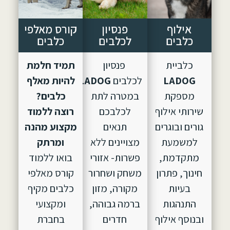
אילוף
פנסיון
קורס מאלפי
כלבים
לכלבים
כלבים
כלביית
פנסיון
תמיד חלמת
LADOG
לכלבים
LADOG,
הוקם
להיות מאלף
מספקת
במטרה לתת
כלבים?
שירותי אילוף
לכלבכם
רוצה ללמוד
גורים ובוגרים
תנאים
מקצוע מהנה
למשמעת
מצויינים ללא
ומרתק
מתקדמת,
פשרות- אזורי
בואו ללמוד
חינוך, פתרון
משחק ושחרור
קורס מאלפי
בעיות
מקורה, מזון
כלבים מקיף
התנהגות
ברמה גבוהה,
ומקצועי
ובנוסף אילוף
חדרים
בחברת