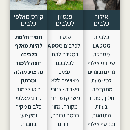
אילוף
פנסיון
קורס מאלפי
כלבים
לכלבים
כלבים
כלביית
פנסיון
תמיד חלמת
LADOG
לכלבים
LADOG,
הוקם
להיות מאלף
מספקת
במטרה לתת
כלבים?
שירותי אילוף
לכלבכם
רוצה ללמוד
גורים ובוגרים
תנאים
מקצוע מהנה
למשמעת
מצויינים ללא
ומרתק
מתקדמת,
פשרות- אזורי
בואו ללמוד
חינוך, פתרון
משחק ושחרור
קורס מאלפי
בעיות
מקורה, מזון
כלבים מקיף
התנהגות
ברמה גבוהה,
ומקצועי
ובנוסף אילוף
חדרים
בחברת