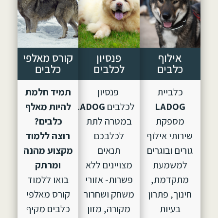
אילוף
פנסיון
קורס מאלפי
כלבים
לכלבים
כלבים
כלביית
פנסיון
תמיד חלמת
LADOG
לכלבים
LADOG,
הוקם
להיות מאלף
מספקת
במטרה לתת
כלבים?
שירותי אילוף
לכלבכם
רוצה ללמוד
גורים ובוגרים
תנאים
מקצוע מהנה
למשמעת
מצויינים ללא
ומרתק
מתקדמת,
פשרות- אזורי
בואו ללמוד
חינוך, פתרון
משחק ושחרור
קורס מאלפי
בעיות
מקורה, מזון
כלבים מקיף