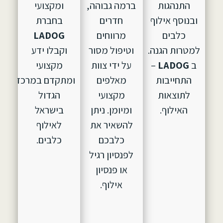
התנהגות
ברמה גבוהה,
ומקצועי
ובנוסף אילוף
חדרים
בחברת
כלבים
מרווחים
LADOG
למטרות הגנה.
וטיפול מסור
וקבלו ידע
ב
LADOG
–
על ידי צוות
מקצועי
התחייבות
מאלפים
ומתקדם במרכז
לתוצאות
מקצועי
הגדול
האילוף.
ומיומן. ניתן
בישראל
להשאיר את
לאילוף
כלבכם
כלבים.
לפנסיון רגיל
או פנסיון
אילוף.