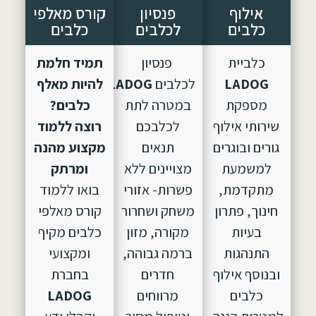
אילוף
פנסיון
קורס מאלפי
כלבים
לכלבים
כלבים
כלביית
פנסיון
תמיד חלמת
LADOG
לכלבים
LADOG,
הוקם
להיות מאלף
מספקת
במטרה לתת
כלבים?
שירותי אילוף
לכלבכם
רוצה ללמוד
גורים ובוגרים
תנאים
מקצוע מהנה
למשמעת
מצויינים ללא
ומרתק
מתקדמת,
פשרות- אזורי
בואו ללמוד
חינוך, פתרון
משחק ושחרור
קורס מאלפי
בעיות
מקורה, מזון
כלבים מקיף
התנהגות
ברמה גבוהה,
ומקצועי
ובנוסף אילוף
חדרים
בחברת
כלבים
מרווחים
LADOG