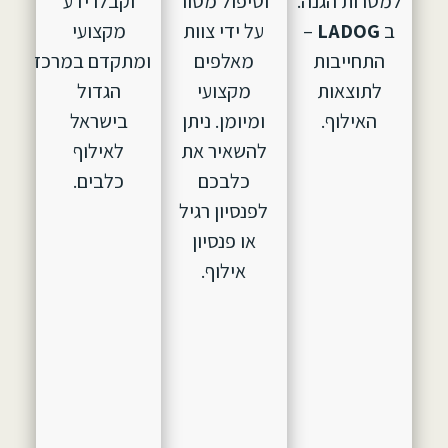
למטרות הגנה.
וטיפול מסור
וקבלו ידע
ב
LADOG
–
על ידי צוות
מקצועי
התחייבות
מאלפים
ומתקדם במרכז
לתוצאות
מקצועי
הגדול
האילוף.
ומיומן. ניתן
בישראל
להשאיר את
לאילוף
כלבכם
כלבים.
לפנסיון רגיל
או פנסיון
אילוף.