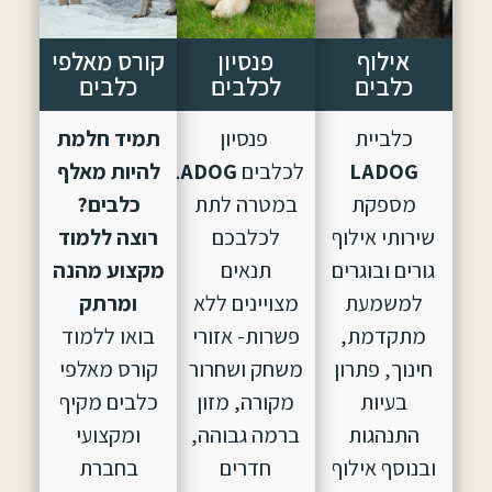
אילוף
פנסיון
קורס מאלפי
כלבים
לכלבים
כלבים
כלביית
פנסיון
תמיד חלמת
LADOG
לכלבים
LADOG,
הוקם
להיות מאלף
מספקת
במטרה לתת
כלבים?
שירותי אילוף
לכלבכם
רוצה ללמוד
גורים ובוגרים
תנאים
מקצוע מהנה
למשמעת
מצויינים ללא
ומרתק
מתקדמת,
פשרות- אזורי
בואו ללמוד
חינוך, פתרון
משחק ושחרור
קורס מאלפי
בעיות
מקורה, מזון
כלבים מקיף
התנהגות
ברמה גבוהה,
ומקצועי
ובנוסף אילוף
חדרים
בחברת