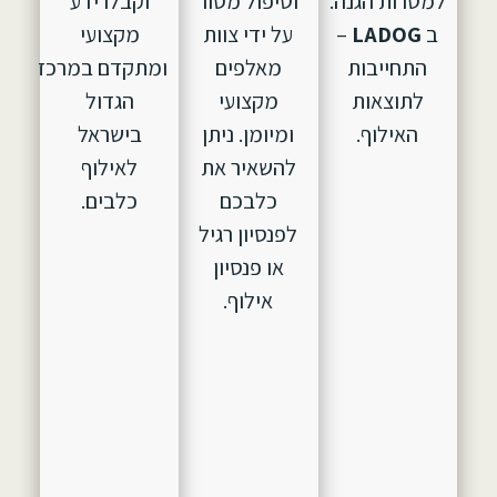
למטרות הגנה.
וטיפול מסור
וקבלו ידע
ב
LADOG
–
על ידי צוות
מקצועי
התחייבות
מאלפים
ומתקדם במרכז
לתוצאות
מקצועי
הגדול
האילוף.
ומיומן. ניתן
בישראל
להשאיר את
לאילוף
כלבכם
כלבים.
לפנסיון רגיל
או פנסיון
אילוף.