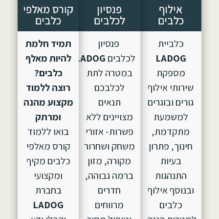
אילוף
פנסיון
קורס מאלפי
כלבים
לכלבים
כלבים
כלביית
פנסיון
תמיד חלמת
LADOG
לכלבים
LADOG,
הוקם
להיות מאלף
מספקת
במטרה לתת
כלבים?
שירותי אילוף
לכלבכם
רוצה ללמוד
גורים ובוגרים
תנאים
מקצוע מהנה
למשמעת
מצויינים ללא
ומרתק
מתקדמת,
פשרות- אזורי
בואו ללמוד
חינוך, פתרון
משחק ושחרור
קורס מאלפי
בעיות
מקורה, מזון
כלבים מקיף
התנהגות
ברמה גבוהה,
ומקצועי
ובנוסף אילוף
חדרים
בחברת
כלבים
מרווחים
LADOG