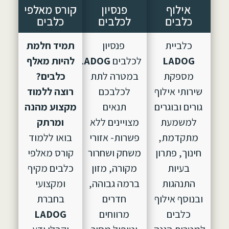
אילוף
פנסיון
קורס מאלפי
כלבים
לכלבים
כלבים
כלביית
פנסיון
תמיד חלמת
LADOG
לכלבים
LADOG,
הוקם
להיות מאלף
מספקת
במטרה לתת
כלבים?
שירותי אילוף
לכלבכם
רוצה ללמוד
גורים ובוגרים
תנאים
מקצוע מהנה
למשמעת
מצויינים ללא
ומרתק
מתקדמת,
פשרות- אזורי
בואו ללמוד
חינוך, פתרון
משחק ושחרור
קורס מאלפי
בעיות
מקורה, מזון
כלבים מקיף
התנהגות
ברמה גבוהה,
ומקצועי
ובנוסף אילוף
חדרים
בחברת
כלבים
מרווחים
LADOG