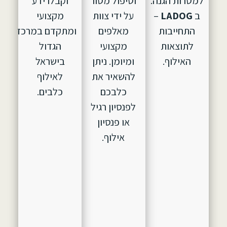
למטרות הגנה.
וטיפול מסור
וקבלו ידע
ב
LADOG
–
על ידי צוות
מקצועי
התחייבות
מאלפים
ומתקדם במרכז
לתוצאות
מקצועי
הגדול
האילוף.
ומיומן. ניתן
בישראל
להשאיר את
לאילוף
כלבכם
כלבים.
לפנסיון רגיל
או פנסיון
אילוף.