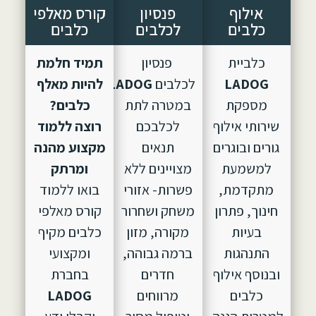
אילוף
פנסיון
קורס מאלפי
כלבים
לכלבים
כלבים
כלביית
פנסיון
תמיד חלמת
LADOG
לכלבים
LADOG,
הוקם
להיות מאלף
מספקת
במטרה לתת
כלבים?
שירותי אילוף
לכלבכם
רוצה ללמוד
גורים ובוגרים
תנאים
מקצוע מהנה
למשמעת
מצויינים ללא
ומרתק
מתקדמת,
פשרות- אזורי
בואו ללמוד
חינוך, פתרון
משחק ושחרור
קורס מאלפי
בעיות
מקורה, מזון
כלבים מקיף
התנהגות
ברמה גבוהה,
ומקצועי
ובנוסף אילוף
חדרים
בחברת
כלבים
מרווחים
LADOG