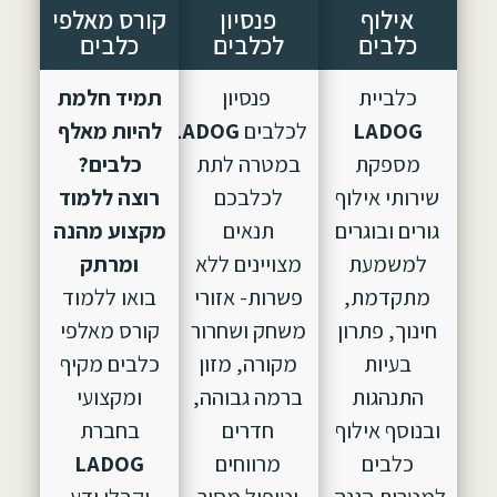
אילוף
פנסיון
קורס מאלפי
כלבים
לכלבים
כלבים
כלביית
פנסיון
תמיד חלמת
LADOG
לכלבים
LADOG,
הוקם
להיות מאלף
מספקת
במטרה לתת
כלבים?
שירותי אילוף
לכלבכם
רוצה ללמוד
גורים ובוגרים
תנאים
מקצוע מהנה
למשמעת
מצויינים ללא
ומרתק
מתקדמת,
פשרות- אזורי
בואו ללמוד
חינוך, פתרון
משחק ושחרור
קורס מאלפי
בעיות
מקורה, מזון
כלבים מקיף
התנהגות
ברמה גבוהה,
ומקצועי
ובנוסף אילוף
חדרים
בחברת
כלבים
מרווחים
LADOG
למטרות הגנה.
וטיפול מסור
וקבלו ידע