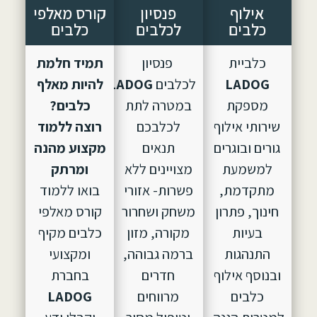
אילוף
פנסיון
קורס מאלפי
כלבים
לכלבים
כלבים
כלביית
פנסיון
תמיד חלמת
LADOG
לכלבים
LADOG,
הוקם
להיות מאלף
מספקת
במטרה לתת
כלבים?
שירותי אילוף
לכלבכם
רוצה ללמוד
גורים ובוגרים
תנאים
מקצוע מהנה
למשמעת
מצויינים ללא
ומרתק
מתקדמת,
פשרות- אזורי
בואו ללמוד
חינוך, פתרון
משחק ושחרור
קורס מאלפי
בעיות
מקורה, מזון
כלבים מקיף
התנהגות
ברמה גבוהה,
ומקצועי
ובנוסף אילוף
חדרים
בחברת
כלבים
מרווחים
LADOG