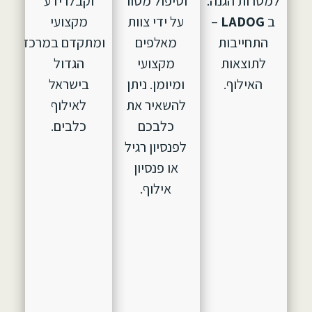
למטרות הגנה.
וטיפול מסור
וקבלו ידע
ב
LADOG
–
על ידי צוות
מקצועי
התחייבות
מאלפים
ומתקדם במרכז
לתוצאות
מקצועי
הגדול
האילוף.
ומיומן. ניתן
בישראל
להשאיר את
לאילוף
כלבכם
כלבים.
לפנסיון רגיל
או פנסיון
אילוף.