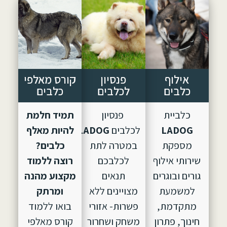
אילוף
פנסיון
קורס מאלפי
כלבים
לכלבים
כלבים
כלביית
פנסיון
תמיד חלמת
LADOG
לכלבים
LADOG,
הוקם
להיות מאלף
מספקת
במטרה לתת
כלבים?
שירותי אילוף
לכלבכם
רוצה ללמוד
גורים ובוגרים
תנאים
מקצוע מהנה
למשמעת
מצויינים ללא
ומרתק
מתקדמת,
פשרות- אזורי
בואו ללמוד
חינוך, פתרון
משחק ושחרור
קורס מאלפי