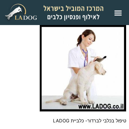
טיפול בכלבי לברדור- כלביית LADOG