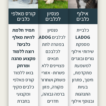
אילוף
פנסיון
קורס מאלפי
כלבים
לכלבים
כלבים
כלביית
פנסיון
תמיד חלמת
LADOG
לכלבים
LADOG,
הוקם
להיות מאלף
מספקת
במטרה לתת
כלבים?
שירותי אילוף
לכלבכם
רוצה ללמוד
גורים ובוגרים
תנאים
מקצוע מהנה
למשמעת
מצויינים ללא
ומרתק
מתקדמת,
פשרות- אזורי
בואו ללמוד
חינוך, פתרון
משחק ושחרור
קורס מאלפי
בעיות
מקורה, מזון
כלבים מקיף
התנהגות
ברמה גבוהה,
ומקצועי
ובנוסף אילוף
חדרים
בחברת