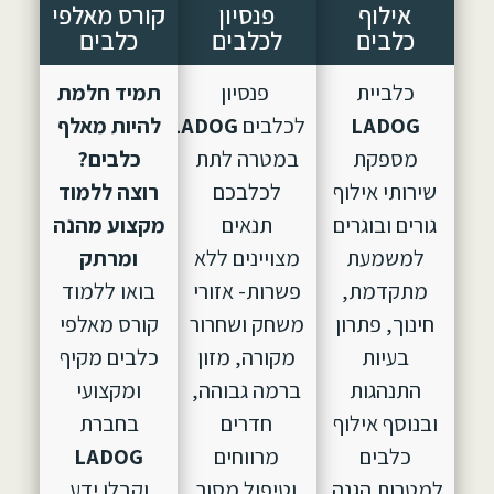
אילוף
פנסיון
קורס מאלפי
כלבים
לכלבים
כלבים
כלביית
פנסיון
תמיד חלמת
LADOG
לכלבים
LADOG,
הוקם
להיות מאלף
מספקת
במטרה לתת
כלבים?
שירותי אילוף
לכלבכם
רוצה ללמוד
גורים ובוגרים
תנאים
מקצוע מהנה
למשמעת
מצויינים ללא
ומרתק
מתקדמת,
פשרות- אזורי
בואו ללמוד
חינוך, פתרון
משחק ושחרור
קורס מאלפי
בעיות
מקורה, מזון
כלבים מקיף
התנהגות
ברמה גבוהה,
ומקצועי
ובנוסף אילוף
חדרים
בחברת
כלבים
מרווחים
LADOG
למטרות הגנה.
וטיפול מסור
וקבלו ידע