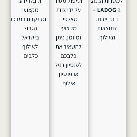
למטרות הגנה.
וטיפול מסור
וקבלו ידע
ב
LADOG
–
על ידי צוות
מקצועי
התחייבות
מאלפים
ומתקדם במרכז
לתוצאות
מקצועי
הגדול
האילוף.
ומיומן. ניתן
בישראל
להשאיר את
לאילוף
כלבכם
כלבים.
לפנסיון רגיל
או פנסיון
אילוף.