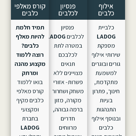
אילוף
פנסיון
קורס מאלפי
כלבים
לכלבים
כלבים
כלביית
פנסיון
תמיד חלמת
LADOG
לכלבים
LADOG,
הוקם
להיות מאלף
מספקת
במטרה לתת
כלבים?
שירותי אילוף
לכלבכם
רוצה ללמוד
גורים ובוגרים
תנאים
מקצוע מהנה
למשמעת
מצויינים ללא
ומרתק
מתקדמת,
פשרות- אזורי
בואו ללמוד
חינוך, פתרון
משחק ושחרור
קורס מאלפי
בעיות
מקורה, מזון
כלבים מקיף
התנהגות
ברמה גבוהה,
ומקצועי
ובנוסף אילוף
חדרים
בחברת
כלבים
מרווחים
LADOG