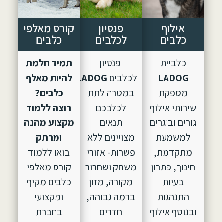
אילוף
פנסיון
קורס מאלפי
כלבים
לכלבים
כלבים
כלביית
פנסיון
תמיד חלמת
LADOG
לכלבים
LADOG,
הוקם
להיות מאלף
מספקת
במטרה לתת
כלבים?
שירותי אילוף
לכלבכם
רוצה ללמוד
גורים ובוגרים
תנאים
מקצוע מהנה
למשמעת
מצויינים ללא
ומרתק
מתקדמת,
פשרות- אזורי
בואו ללמוד
חינוך, פתרון
משחק ושחרור
קורס מאלפי
בעיות
מקורה, מזון
כלבים מקיף
התנהגות
ברמה גבוהה,
ומקצועי
ובנוסף אילוף
חדרים
בחברת