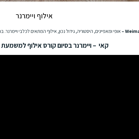
אילוף ויימרנר
אופי ומאפיינים, היסטוריה, גידול נכון, אילוף המתאים לכלבי ויימרנר. בחברת LADOG – ידע מקצועי ונסיון רב באילוף כלבי
קאי – ויימרנר בסיום קורס אילוף למשמעת בחבר