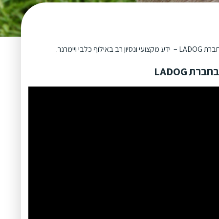
 ויימרנר.
ת LADOG