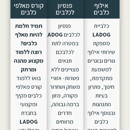
אילוף
פנסיון
קורס מאלפי
כלבים
לכלבים
כלבים
כלביית
פנסיון
תמיד חלמת
LADOG
לכלבים
LADOG,
הוקם
להיות מאלף
מספקת
במטרה לתת
כלבים?
שירותי אילוף
לכלבכם
רוצה ללמוד
גורים ובוגרים
תנאים
מקצוע מהנה
למשמעת
מצויינים ללא
ומרתק
מתקדמת,
פשרות- אזורי
בואו ללמוד
חינוך, פתרון
משחק ושחרור
קורס מאלפי
בעיות
מקורה, מזון
כלבים מקיף
התנהגות
ברמה גבוהה,
ומקצועי
ובנוסף אילוף
חדרים
בחברת
כלבים
מרווחים
LADOG