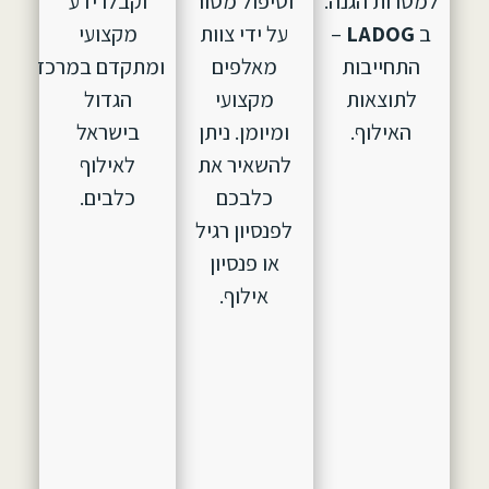
למטרות הגנה.
וטיפול מסור
וקבלו ידע
ב
LADOG
–
על ידי צוות
מקצועי
התחייבות
מאלפים
ומתקדם במרכז
לתוצאות
מקצועי
הגדול
האילוף.
ומיומן. ניתן
בישראל
להשאיר את
לאילוף
כלבכם
כלבים.
לפנסיון רגיל
או פנסיון
אילוף.