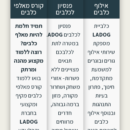
אילוף
פנסיון
קורס מאלפי
כלבים
לכלבים
כלבים
כלביית
פנסיון
תמיד חלמת
LADOG
לכלבים
LADOG,
הוקם
להיות מאלף
מספקת
במטרה לתת
כלבים?
שירותי אילוף
לכלבכם
רוצה ללמוד
גורים ובוגרים
תנאים
מקצוע מהנה
למשמעת
מצויינים ללא
ומרתק
מתקדמת,
פשרות- אזורי
בואו ללמוד
חינוך, פתרון
משחק ושחרור
קורס מאלפי
בעיות
מקורה, מזון
כלבים מקיף
התנהגות
ברמה גבוהה,
ומקצועי
ובנוסף אילוף
חדרים
בחברת
כלבים
מרווחים
LADOG