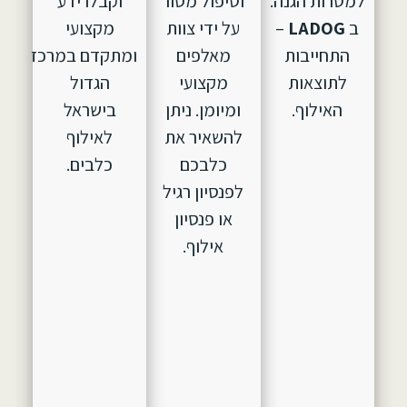
למטרות הגנה.
וטיפול מסור
וקבלו ידע
ב
LADOG
–
על ידי צוות
מקצועי
התחייבות
מאלפים
ומתקדם במרכז
לתוצאות
מקצועי
הגדול
האילוף.
ומיומן. ניתן
בישראל
להשאיר את
לאילוף
כלבכם
כלבים.
לפנסיון רגיל
או פנסיון
אילוף.