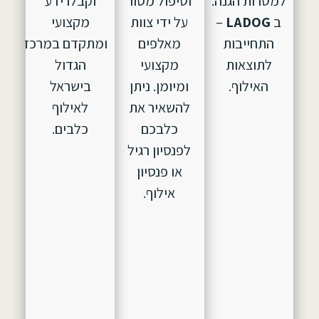
למטרות הגנה.
וטיפול מסור
וקבלו ידע
ב
LADOG
–
על ידי צוות
מקצועי
התחייבות
מאלפים
ומתקדם במרכז
לתוצאות
מקצועי
הגדול
האילוף.
ומיומן. ניתן
בישראל
להשאיר את
לאילוף
כלבכם
כלבים.
לפנסיון רגיל
או פנסיון
אילוף.