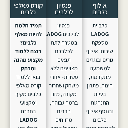
אילוף
פנסיון
קורס מאלפי
כלבים
לכלבים
כלבים
כלביית
פנסיון
תמיד חלמת
LADOG
לכלבים
LADOG,
הוקם
להיות מאלף
מספקת
במטרה לתת
כלבים?
שירותי אילוף
לכלבכם
רוצה ללמוד
גורים ובוגרים
תנאים
מקצוע מהנה
למשמעת
מצויינים ללא
ומרתק
מתקדמת,
פשרות- אזורי
בואו ללמוד
חינוך, פתרון
משחק ושחרור
קורס מאלפי
בעיות
מקורה, מזון
כלבים מקיף
התנהגות
ברמה גבוהה,
ומקצועי
ובנוסף אילוף
חדרים
בחברת
כלבים
מרווחים
LADOG