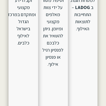
למטרות הגנה.
וטיפול מסור
וקבלו ידע
ב
LADOG
–
על ידי צוות
מקצועי
התחייבות
מאלפים
ומתקדם במרכז
לתוצאות
מקצועי
הגדול
האילוף.
ומיומן. ניתן
בישראל
להשאיר את
לאילוף
כלבכם
כלבים.
לפנסיון רגיל
או פנסיון
אילוף.