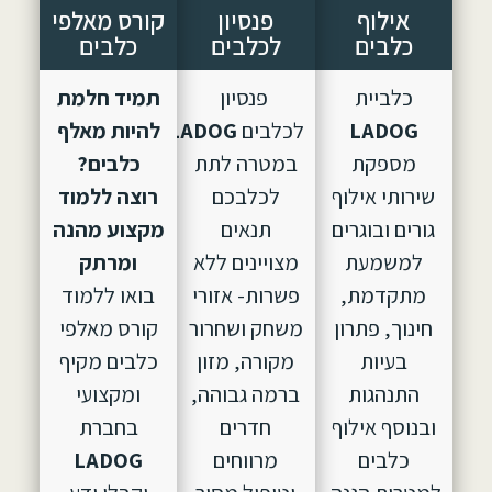
אילוף
פנסיון
קורס מאלפי
כלבים
לכלבים
כלבים
כלביית
פנסיון
תמיד חלמת
LADOG
לכלבים
LADOG,
הוקם
להיות מאלף
מספקת
במטרה לתת
כלבים?
שירותי אילוף
לכלבכם
רוצה ללמוד
גורים ובוגרים
תנאים
מקצוע מהנה
למשמעת
מצויינים ללא
ומרתק
מתקדמת,
פשרות- אזורי
בואו ללמוד
חינוך, פתרון
משחק ושחרור
קורס מאלפי
בעיות
מקורה, מזון
כלבים מקיף
התנהגות
ברמה גבוהה,
ומקצועי
ובנוסף אילוף
חדרים
בחברת
כלבים
מרווחים
LADOG