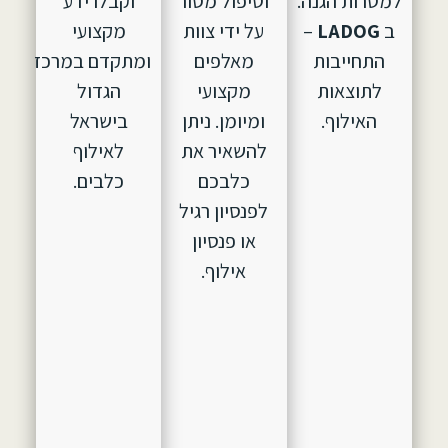
למטרות הגנה.
וטיפול מסור
וקבלו ידע
ב
LADOG
–
על ידי צוות
מקצועי
התחייבות
מאלפים
ומתקדם במרכז
לתוצאות
מקצועי
הגדול
האילוף.
ומיומן. ניתן
בישראל
להשאיר את
לאילוף
כלבכם
כלבים.
לפנסיון רגיל
או פנסיון
אילוף.