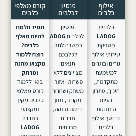
אילוף
פנסיון
קורס מאלפי
כלבים
לכלבים
כלבים
כלביית
פנסיון
תמיד חלמת
LADOG
לכלבים
LADOG,
הוקם
להיות מאלף
מספקת
במטרה לתת
כלבים?
שירותי אילוף
לכלבכם
רוצה ללמוד
גורים ובוגרים
תנאים
מקצוע מהנה
למשמעת
מצויינים ללא
ומרתק
מתקדמת,
פשרות- אזורי
בואו ללמוד
חינוך, פתרון
משחק ושחרור
קורס מאלפי
בעיות
מקורה, מזון
כלבים מקיף
התנהגות
ברמה גבוהה,
ומקצועי
ובנוסף אילוף
חדרים
בחברת
כלבים
מרווחים
LADOG