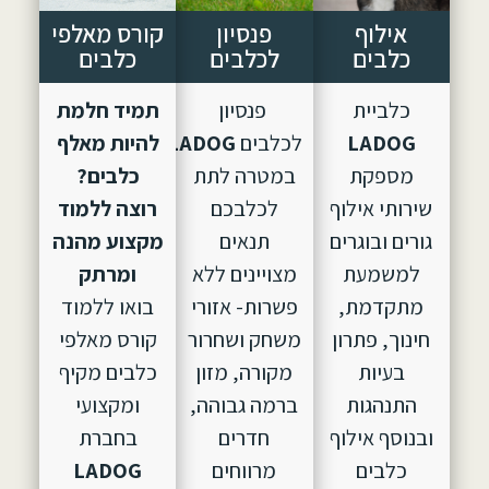
אילוף
פנסיון
קורס מאלפי
כלבים
לכלבים
כלבים
כלביית
פנסיון
תמיד חלמת
LADOG
לכלבים
LADOG,
הוקם
להיות מאלף
מספקת
במטרה לתת
כלבים?
שירותי אילוף
לכלבכם
רוצה ללמוד
גורים ובוגרים
תנאים
מקצוע מהנה
למשמעת
מצויינים ללא
ומרתק
מתקדמת,
פשרות- אזורי
בואו ללמוד
חינוך, פתרון
משחק ושחרור
קורס מאלפי
בעיות
מקורה, מזון
כלבים מקיף
התנהגות
ברמה גבוהה,
ומקצועי
ובנוסף אילוף
חדרים
בחברת
כלבים
מרווחים
LADOG