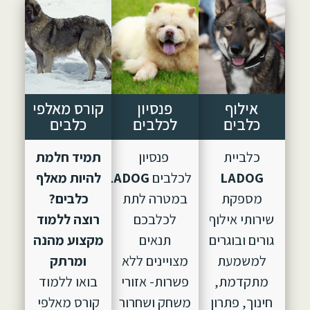
אילוף
פנסיון
קורס מאלפי
כלבים
לכלבים
כלבים
כלביית
פנסיון
תמיד חלמת
LADOG
לכלבים
LADOG,
הוקם
להיות מאלף
מספקת
במטרה לתת
כלבים?
שירותי אילוף
לכלבכם
רוצה ללמוד
גורים ובוגרים
תנאים
מקצוע מהנה
למשמעת
מצויינים ללא
ומרתק
מתקדמת,
פשרות- אזורי
בואו ללמוד
חינוך, פתרון
משחק ושחרור
קורס מאלפי