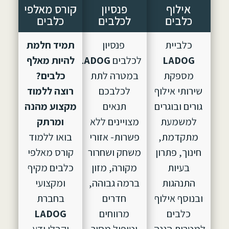
אילוף
פנסיון
קורס מאלפי
כלבים
לכלבים
כלבים
כלביית
פנסיון
תמיד חלמת
LADOG
לכלבים
LADOG,
הוקם
להיות מאלף
מספקת
במטרה לתת
כלבים?
שירותי אילוף
לכלבכם
רוצה ללמוד
גורים ובוגרים
תנאים
מקצוע מהנה
למשמעת
מצויינים ללא
ומרתק
מתקדמת,
פשרות- אזורי
בואו ללמוד
חינוך, פתרון
משחק ושחרור
קורס מאלפי
בעיות
מקורה, מזון
כלבים מקיף
התנהגות
ברמה גבוהה,
ומקצועי
ובנוסף אילוף
חדרים
בחברת
כלבים
מרווחים
LADOG
למטרות הגנה.
וטיפול מסור
וקבלו ידע