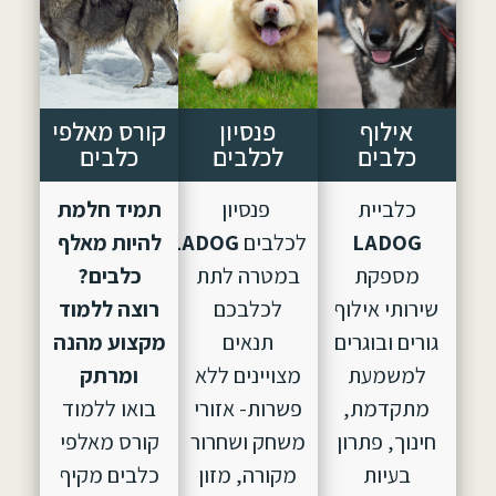
אילוף
פנסיון
קורס מאלפי
כלבים
לכלבים
כלבים
כלביית
פנסיון
תמיד חלמת
LADOG
לכלבים
LADOG,
הוקם
להיות מאלף
מספקת
במטרה לתת
כלבים?
שירותי אילוף
לכלבכם
רוצה ללמוד
גורים ובוגרים
תנאים
מקצוע מהנה
למשמעת
מצויינים ללא
ומרתק
מתקדמת,
פשרות- אזורי
בואו ללמוד
חינוך, פתרון
משחק ושחרור
קורס מאלפי
בעיות
מקורה, מזון
כלבים מקיף