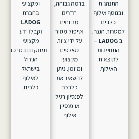
התנהגות
ברמה גבוהה,
ומקצועי
ובנוסף אילוף
חדרים
בחברת
כלבים
מרווחים
LADOG
למטרות הגנה.
וטיפול מסור
וקבלו ידע
ב
LADOG
–
על ידי צוות
מקצועי
התחייבות
מאלפים
ומתקדם במרכז
לתוצאות
מקצועי
הגדול
האילוף.
ומיומן. ניתן
בישראל
להשאיר את
לאילוף
כלבכם
כלבים.
לפנסיון רגיל
או פנסיון
אילוף.