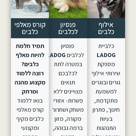
אילוף
פנסיון
קורס מאלפי
כלבים
לכלבים
כלבים
כלביית
פנסיון
תמיד חלמת
LADOG
לכלבים
LADOG,
הוקם
להיות מאלף
מספקת
במטרה לתת
כלבים?
שירותי אילוף
לכלבכם
רוצה ללמוד
גורים ובוגרים
תנאים
מקצוע מהנה
למשמעת
מצויינים ללא
ומרתק
מתקדמת,
פשרות- אזורי
בואו ללמוד
חינוך, פתרון
משחק ושחרור
קורס מאלפי
בעיות
מקורה, מזון
כלבים מקיף
התנהגות
ברמה גבוהה,
ומקצועי