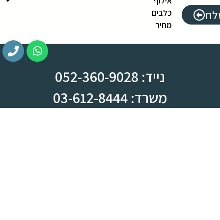
אילוף
לח
כלבים
מחיר
נייד: 052-360-9028
משרד: 03-612-8444
צומת ראש העין, מחלף קסם