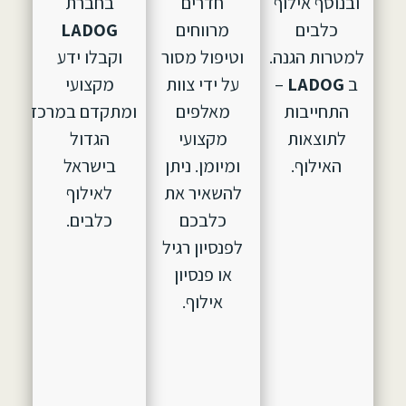
ובנוסף אילוף
חדרים
בחברת
כלבים
מרווחים
LADOG
למטרות הגנה.
וטיפול מסור
וקבלו ידע
ב
LADOG
–
על ידי צוות
מקצועי
התחייבות
מאלפים
ומתקדם במרכז
לתוצאות
מקצועי
הגדול
האילוף.
ומיומן. ניתן
בישראל
להשאיר את
לאילוף
כלבכם
כלבים.
לפנסיון רגיל
או פנסיון
אילוף.