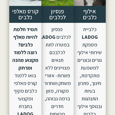
אילוף
פנסיון
קורס מאלפי
כלבים
לכלבים
כלבים
כלביית
פנסיון
תמיד חלמת
LADOG
לכלבים
LADOG,
הוקם
להיות מאלף
מספקת
במטרה לתת
כלבים?
שירותי אילוף
לכלבכם
רוצה ללמוד
גורים ובוגרים
תנאים
מקצוע מהנה
למשמעת
מצויינים ללא
ומרתק
מתקדמת,
פשרות- אזורי
בואו ללמוד
חינוך, פתרון
משחק ושחרור
קורס מאלפי
בעיות
מקורה, מזון
כלבים מקיף
התנהגות
ברמה גבוהה,
ומקצועי
ובנוסף אילוף
חדרים
בחברת
כלבים
מרווחים
LADOG