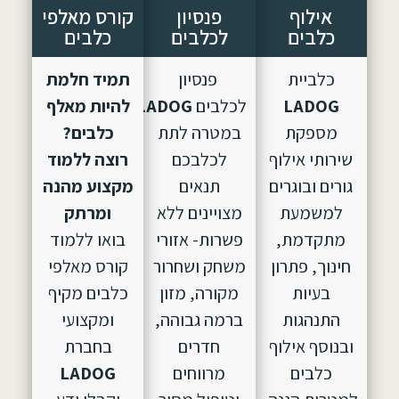
אילוף
פנסיון
קורס מאלפי
כלבים
לכלבים
כלבים
כלביית
פנסיון
תמיד חלמת
LADOG
לכלבים
LADOG,
הוקם
להיות מאלף
מספקת
במטרה לתת
כלבים?
שירותי אילוף
לכלבכם
רוצה ללמוד
גורים ובוגרים
תנאים
מקצוע מהנה
למשמעת
מצויינים ללא
ומרתק
מתקדמת,
פשרות- אזורי
בואו ללמוד
חינוך, פתרון
משחק ושחרור
קורס מאלפי
בעיות
מקורה, מזון
כלבים מקיף
התנהגות
ברמה גבוהה,
ומקצועי
ובנוסף אילוף
חדרים
בחברת
כלבים
מרווחים
LADOG