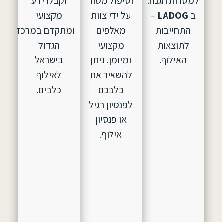
למטרות הגנה.
וטיפול מסור
וקבלו ידע
ב
LADOG
–
על ידי צוות
מקצועי
התחייבות
מאלפים
ומתקדם במרכז
לתוצאות
מקצועי
הגדול
האילוף.
ומיומן. ניתן
בישראל
להשאיר את
לאילוף
כלבכם
כלבים.
לפנסיון רגיל
או פנסיון
אילוף.