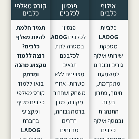
אילוף
פנסיון
קורס מאלפי
כלבים
לכלבים
כלבים
כלביית
פנסיון
תמיד חלמת
LADOG
לכלבים
LADOG,
הוקם
להיות מאלף
מספקת
במטרה לתת
כלבים?
שירותי אילוף
לכלבכם
רוצה ללמוד
גורים ובוגרים
תנאים
מקצוע מהנה
למשמעת
מצויינים ללא
ומרתק
מתקדמת,
פשרות- אזורי
בואו ללמוד
חינוך, פתרון
משחק ושחרור
קורס מאלפי
בעיות
מקורה, מזון
כלבים מקיף
התנהגות
ברמה גבוהה,
ומקצועי
ובנוסף אילוף
חדרים
בחברת
כלבים
מרווחים
LADOG