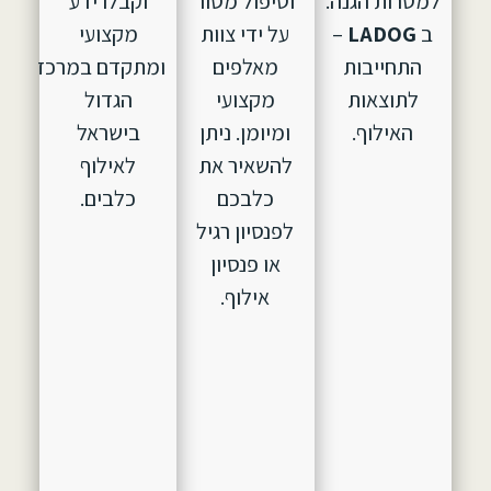
למטרות הגנה.
וטיפול מסור
וקבלו ידע
ב
LADOG
–
על ידי צוות
מקצועי
התחייבות
מאלפים
ומתקדם במרכז
לתוצאות
מקצועי
הגדול
האילוף.
ומיומן. ניתן
בישראל
להשאיר את
לאילוף
כלבכם
כלבים.
לפנסיון רגיל
או פנסיון
אילוף.