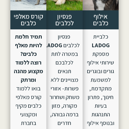
אילוף
פנסיון
קורס מאלפי
כלבים
לכלבים
כלבים
כלביית
פנסיון
תמיד חלמת
LADOG
לכלבים
LADOG,
הוקם
להיות מאלף
מספקת
במטרה לתת
כלבים?
שירותי אילוף
לכלבכם
רוצה ללמוד
גורים ובוגרים
תנאים
מקצוע מהנה
למשמעת
מצויינים ללא
ומרתק
מתקדמת,
פשרות- אזורי
בואו ללמוד
חינוך, פתרון
משחק ושחרור
קורס מאלפי
בעיות
מקורה, מזון
כלבים מקיף
התנהגות
ברמה גבוהה,
ומקצועי
ובנוסף אילוף
חדרים
בחברת