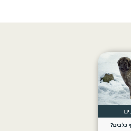
ים
 כלבים?