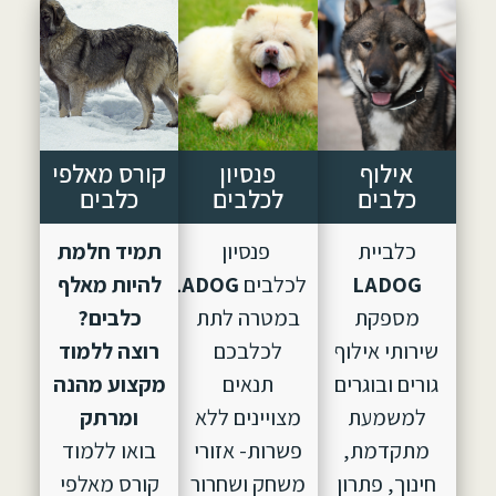
אילוף
פנסיון
קורס מאלפי
כלבים
לכלבים
כלבים
כלביית
פנסיון
תמיד חלמת
LADOG
לכלבים
LADOG,
הוקם
להיות מאלף
מספקת
במטרה לתת
כלבים?
שירותי אילוף
לכלבכם
רוצה ללמוד
גורים ובוגרים
תנאים
מקצוע מהנה
למשמעת
מצויינים ללא
ומרתק
מתקדמת,
פשרות- אזורי
בואו ללמוד
חינוך, פתרון
משחק ושחרור
קורס מאלפי