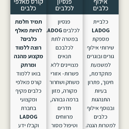
אילוף
פנסיון
קורס מאלפי
כלבים
לכלבים
כלבים
כלביית
פנסיון
תמיד חלמת
LADOG
לכלבים
LADOG,
הוקם
להיות מאלף
מספקת
במטרה לתת
כלבים?
שירותי אילוף
לכלבכם
רוצה ללמוד
גורים ובוגרים
תנאים
מקצוע מהנה
למשמעת
מצויינים ללא
ומרתק
מתקדמת,
פשרות- אזורי
בואו ללמוד
חינוך, פתרון
משחק ושחרור
קורס מאלפי
בעיות
מקורה, מזון
כלבים מקיף
התנהגות
ברמה גבוהה,
ומקצועי
ובנוסף אילוף
חדרים
בחברת
כלבים
מרווחים
LADOG
למטרות הגנה.
וטיפול מסור
וקבלו ידע