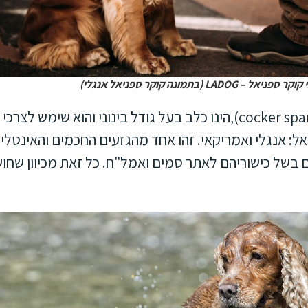
LAD (בתמונה קוקר ספניאל אנגלי)
הקוקר ספניאל ׁ(cocker spaniel),הינו כלב בעל גודל בינוני ו
ל: אנגלי ואמריקאי. זהו אחד מהגזעים החכמים והאינטליגנ
של כישוריהם לאתר סמים ואמל"ח. כל זאת מכיוון שחוש