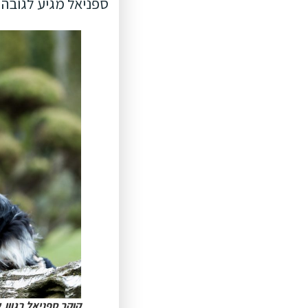
ספניאל מגיע לגובה שבין 35-38 ס"מ ומשקלו נע בין
קוקר ספניאל בגוון שחור