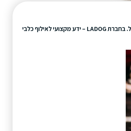
קוקר ספניאל – גידול נכון, טיפול, היסטוריה, אילוף המתאים לקוקר ספניאל. בחברת LADOG – ידע מקצועי לאילוף כלבי