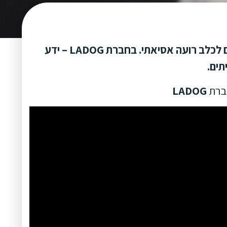
כלב רועה מרכז אסיאתי – גידול נכון, היררכיה, הסטוריה, אילוף המתאים לכלב רועה אסיאתי. בחברת LADOG – ידע
תים.
חברת
LADOG