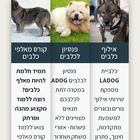
אילוף
פנסיון
קורס מאלפי
כלבים
לכלבים
כלבים
כלביית
פנסיון
תמיד חלמת
LADOG
לכלבים
LADOG,
הוקם
להיות מאלף
מספקת
במטרה לתת
כלבים?
שירותי אילוף
לכלבכם
רוצה ללמוד
גורים ובוגרים
תנאים
מקצוע מהנה
למשמעת
מצויינים ללא
ומרתק
מתקדמת,
פשרות- אזורי
בואו ללמוד
חינוך, פתרון
משחק ושחרור
קורס מאלפי