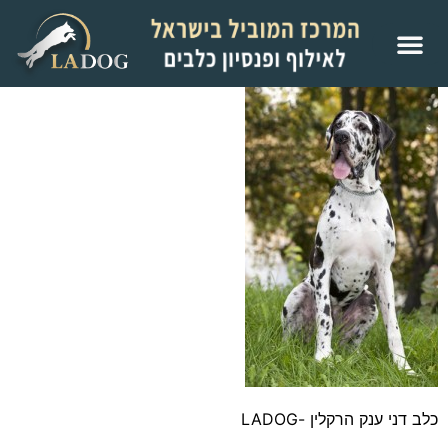
כלב דני ענק הרקלין -LADOG