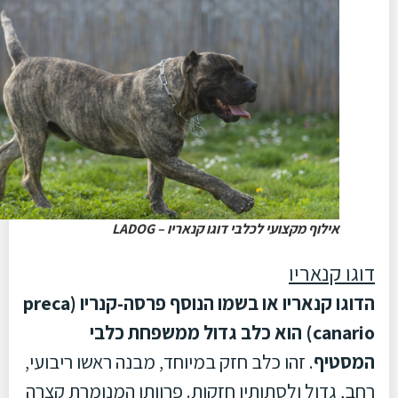
אילוף מקצועי לכלבי דוגו קנאריו – LADOG
דוגו קנאריו
הדוגו קנאריו או בשמו הנוסף פרסה-קנריו (preca
canario) הוא כלב גדול ממשפחת כלבי
המסטיף
. זהו כלב חזק במיוחד, מבנה ראשו ריבועי,
רחב, גדול ולסתותיו חזקות. פרוותו המנומרת קצרה