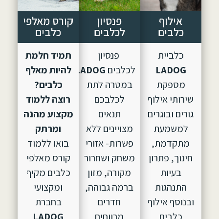
אילוף
פנסיון
קורס מאלפי
כלבים
לכלבים
כלבים
כלביית
פנסיון
תמיד חלמת
LADOG
לכלבים
LADOG,
הוקם
להיות מאלף
מספקת
במטרה לתת
כלבים?
שירותי אילוף
לכלבכם
רוצה ללמוד
גורים ובוגרים
תנאים
מקצוע מהנה
למשמעת
מצויינים ללא
ומרתק
מתקדמת,
פשרות- אזורי
בואו ללמוד
חינוך, פתרון
משחק ושחרור
קורס מאלפי
בעיות
מקורה, מזון
כלבים מקיף
התנהגות
ברמה גבוהה,
ומקצועי
ובנוסף אילוף
חדרים
בחברת
כלבים
מרווחים
LADOG