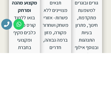
גורים ובוגרים
תנאים
מקצוע מהנה
למשמעת
מצויינים ללא
ומרתק
מתקדמת,
פשרות- אזורי
בואו ללמוד
חינוך, פתרון
משחק ושחרור
קורס מאלפי
בעיות
מקורה, מזון
כלבים מקיף
התנהגות
ברמה גבוהה,
ומקצועי
ובנוסף אילוף
חדרים
בחברת
כלבים
מרווחים
LADOG
למטרות הגנה.
וטיפול מסור
וקבלו ידע
ב
LADOG
–
על ידי צוות
מקצועי
התחייבות
מאלפים
ומתקדם במרכז
לתוצאות
מקצועי
הגדול
האילוף.
ומיומן. ניתן
בישראל
להשאיר את
לאילוף
כלבכם
כלבים.