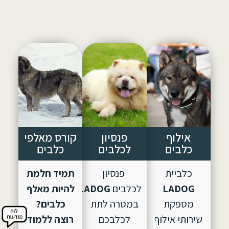
לקורס אילוף כלבים מקצועי בחברת "לה דוג"
052-3609028 אורן אלעמרי מנהל "לה דוג".
לדף הבית –
אילוף כלבים
אילוף
פנסיון
קורס מאלפי
כלבים
לכלבים
כלבים
כלביית
פנסיון
תמיד חלמת
LADOG
לכלבים
LADOG,
הוקם
להיות מאלף
מספקת
במטרה לתת
כלבים?
שירותי אילוף
לכלבכם
רוצה ללמוד